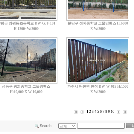
평군 양평동초등학교 DW-GJF-101
분당구 정자중학교 그물망휀스 H:6000
H:1200×W:2000
X W:2000
성동구 광희중학교 그물망휀스
파주시 탄현면 현장 DW-W-019 H:1500
H:10,000 X W:10,000
X W:2000
1
2
3
4
5
6
7
8
9
10