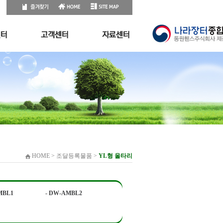
HOME > 조달등록물품 >
YL형 울타리
MBL1
- DW-AMBL2