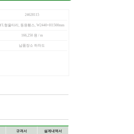
24628115
YL형울타리, 동원휀스, W2440×H1500mm
166,250 원 / m
납품장소 하차도
규격서
설계내역서