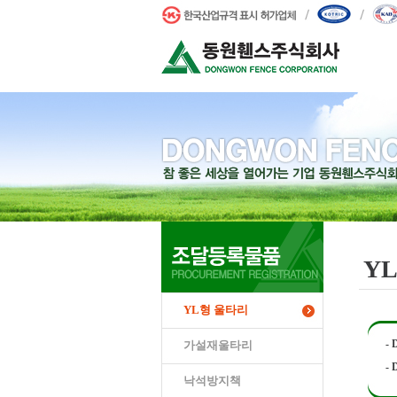
Y
YL형 울타리
- 
가설재울타리
- 
낙석방지책