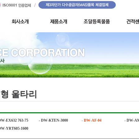
L형 울타리
DW-EX632 763-75
- DW-KTEN-3000
- DW-AF-04
- DW-A
DW-YRT605-1600