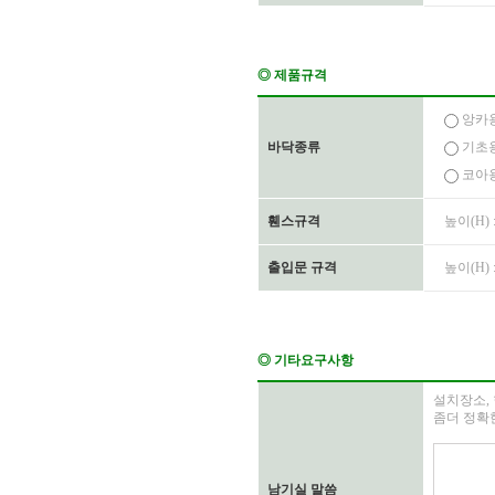
◎ 제품규격
앙카용
바닥종류
기초용
코아용
휀스규격
높이(H) 
출입문 규격
높이(H) 
◎ 기타요구사항
설치장소, 
좀더 정확
남기실 말씀